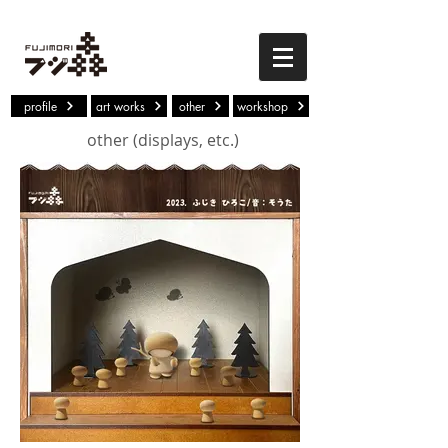
profile
art works
other
workshop
other (displays, etc.)